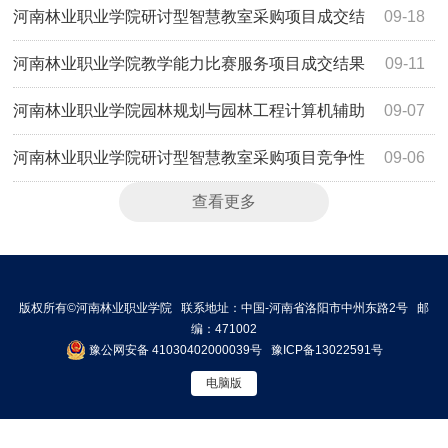
算机辅助设计室项目
河南林业职业学院研讨型智慧教室采购项目成交结
09-18
果公告
河南林业职业学院教学能力比赛服务项目成交结果
09-11
公告
河南林业职业学院园林规划与园林工程计算机辅助
09-07
设计室项目-竞争性磋商公告
河南林业职业学院研讨型智慧教室采购项目竞争性
09-06
查看更多
磋商公告
版权所有©河南林业职业学院 联系地址：中国-河南省洛阳市中州东路2号 邮
编：471002
豫公网安备 41030402000039号
豫ICP备13022591号
电脑版