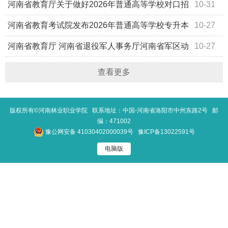
做好全省2026届普通高校毕业生就业创业工作的通知
河南省教育厅关于做好2026年普通高等学校对口招
10-31
收中等职业学校毕业生工作的通知
河南省教育考试院发布2026年普通高等学校专升本
10-27
考试招生工作实施办法
河南省教育厅 河南省退役军人事务厅河南省军区动
10-27
员局 关于做好2026年普通高等学校专升本考试招生工作的
查看更多
通知
版权所有©河南林业职业学院 联系地址：中国-河南省洛阳市中州东路2号 邮
编：471002
豫公网安备 41030402000039号
豫ICP备13022591号
电脑版