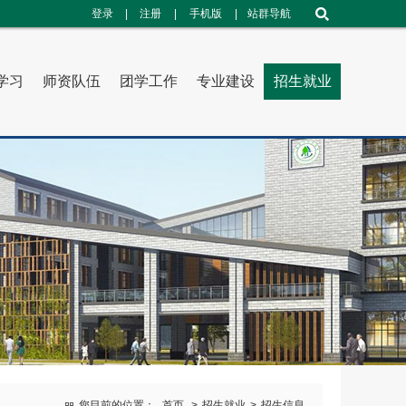
登录
|
注册
|
手机版
|
站群导航
学习
师资队伍
团学工作
专业建设
招生就业
您目前的位置：
首页
>
招生就业
>
招生信息