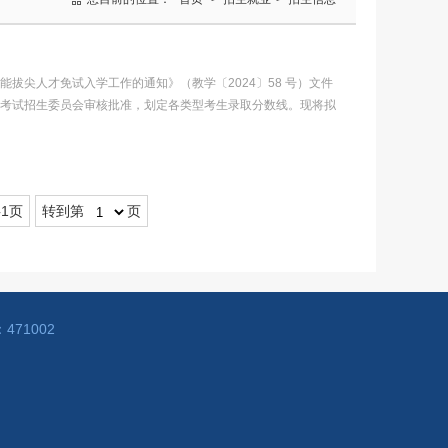
能拔尖人才免试入学工作的通知》（教学〔2024〕58 号）文件
独考试招生委员会审核批准，划定各类型考生录取分数线。现将拟
1页
转到第
页
71002