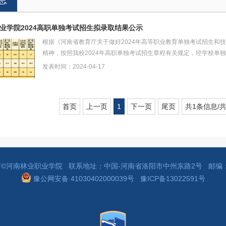
业学院2024高职单独考试招生拟录取结果公示
根据《河南省教育厅关于做好2024年高等职业教育单独考试招生和技
精神，按照我校2024年高职单独考试招生章程有关规定，经学校单
录取结果公示如下：一、...
发表时间：2024-04-17
首页
上一页
1
下一页
尾页
共1条信息/共
©河南林业职业学院 联系地址：中国-河南省洛阳市中州东路2号 邮编：4
豫公网安备 41030402000039号
豫ICP备13022591号