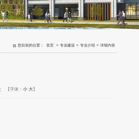
您目前的位置：
首页
>
专业建设
>
专业介绍
>
详细内容
次
【字体：
小
大
】