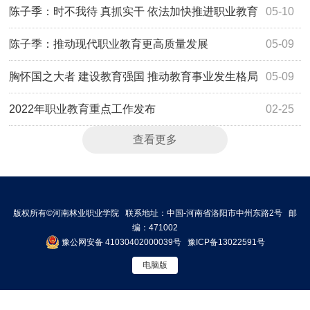
陈子季：时不我待 真抓实干 依法加快推进职业教育
05-10
高质量发展
陈子季：推动现代职业教育更高质量发展
05-09
胸怀国之大者 建设教育强国 推动教育事业发生格局
05-09
性变化
2022年职业教育重点工作发布
02-25
查看更多
版权所有©河南林业职业学院 联系地址：中国-河南省洛阳市中州东路2号 邮
编：471002
豫公网安备 41030402000039号
豫ICP备13022591号
电脑版