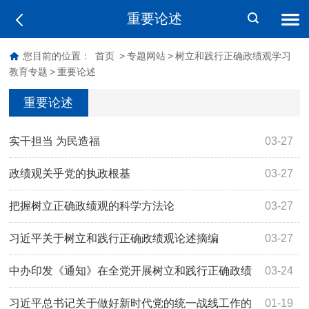
重要论述
您目前的位置：
首页
>
专题网站
>
树立和践行正确政绩观学习
教育专题
>
重要论述
重要论述
实干担当 为民造福
03-27
政绩观关乎党的执政根基
03-27
把握树立正确政绩观的科学方法论
03-27
习近平关于树立和践行正确政绩观论述摘编
03-27
中办印发《通知》在全党开展树立和践行正确政绩
03-24
观学习教育
习近平总书记关于做好新时代党的统一战线工作的
01-19