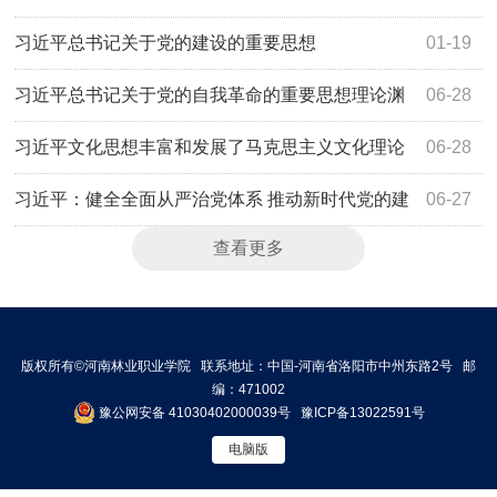
重要思想
习近平总书记关于党的建设的重要思想
01-19
习近平总书记关于党的自我革命的重要思想理论渊
06-28
源探析
习近平文化思想丰富和发展了马克思主义文化理论
06-28
（深入学习贯彻习近平新时代中国特色社会主义思想）
习近平：健全全面从严治党体系 推动新时代党的建
06-27
查看更多
设新的伟大工程向纵深发展
版权所有©河南林业职业学院 联系地址：中国-河南省洛阳市中州东路2号 邮
编：471002
豫公网安备 41030402000039号
豫ICP备13022591号
电脑版