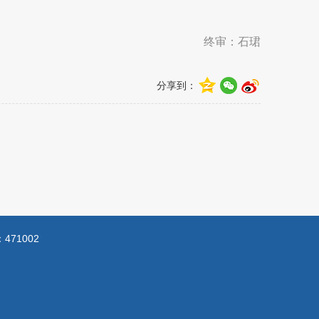
终审：石珺
分享到：
71002