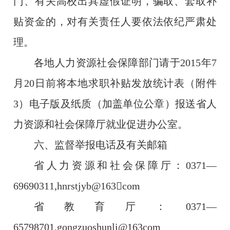
门、有关高校出具虚假证明，骗取、套取补
贴资金的，对有关责任人要依法依纪严肃处
理。
各地人力资源社会保障部门请于
2015
年
7
月
20
日前将本地求职补贴发放统计表（附件
3
）电子版及纸质（加盖单位公章）报送省人
力资源和社会保障厅就业促进办公室。
六、监督举报电话及有关邮箱
省人力资源和社会保障厅：
0371
—
69690311,hnrstjyb@163

com
省教育厅：
0371
—
65798701,gongzuoshunli@163com